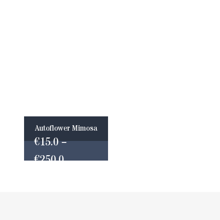
Autoflower Mimosa
–
€
15.0
Preisspanne:
€
250.0
€15.0
bis
€250.0