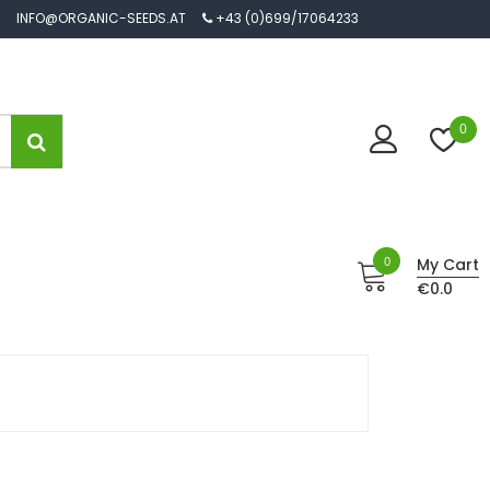
INFO@ORGANIC-SEEDS.AT
+43 (0)699/17064233
0
0
My Cart
€0.0